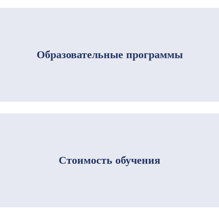
Образова­тель­ные прог­рам­мы
Стоимость обучения